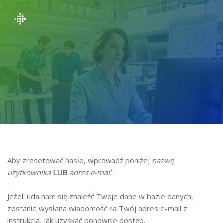
Przejdź do głównej zawartości
Aby zresetować hasło, wprowadź poniżej
nazwę
użytkownika
LUB
adres e-mail
.
Jeżeli uda nam się znaleźć Twoje dane w bazie danych,
zostanie wysłana wiadomość na Twój adres e-mail z
instrukcją, jak uzyskać ponownie dostęp.